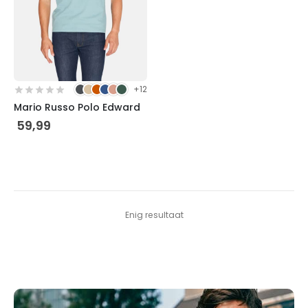
gekozen
worden
op
de
productpagina
+12
Mario Russo Polo Edward
59,99
Enig resultaat