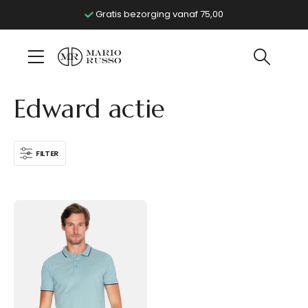
Gratis bezorging vanaf 75,00
Edward actie
FILTER
Dit
product
heeft
meerdere
variaties.
Deze
optie
kan