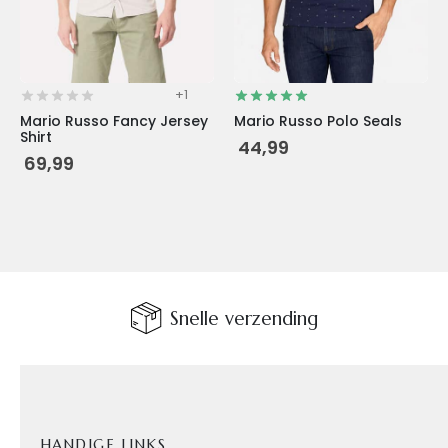
op
op
de
de
productpagina
productpagina
+1
Mario Russo Fancy Jersey
Mario Russo Polo Seals
Shirt
44,99
69,99
Snelle verzending
HANDIGE LINKS