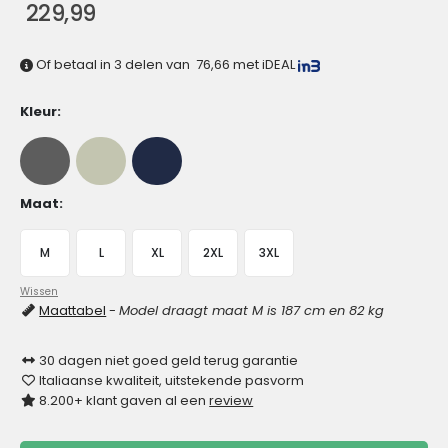
229,99
Of betaal in 3 delen van
76,66
met iDEAL
Kleur
Maat
M
L
XL
2XL
3XL
Wissen
Maattabel
-
Model draagt maat M is 187 cm en 82 kg
30 dagen niet goed geld terug garantie
Italiaanse kwaliteit, uitstekende pasvorm
8.200+ klant gaven al een
review