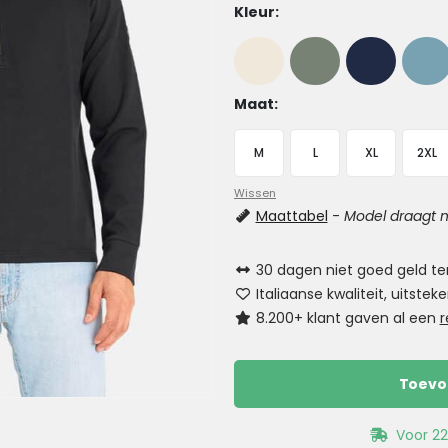
Kleur
Maat
M
L
XL
2XL
Wissen
Maattabel
-
Model draagt m
30 dagen niet goed geld te
Italiaanse kwaliteit, uitst
8.200+ klant gaven al een
r
Toevo
Voor 22