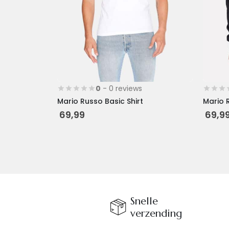
worden
worden
op
op
de
de
productpagina
produc
0
- 0 reviews
Mario Russo Basic Shirt
Mario 
69,99
69,9
Snelle
verzending