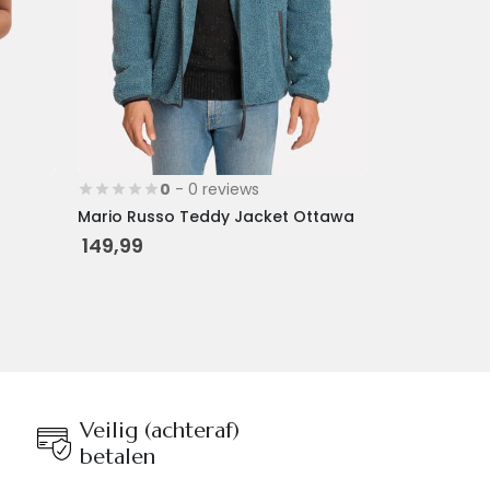
worden
op
de
productpagina
0
- 0 reviews
Mario Russo Teddy Jacket Ottawa
149,99
Veilig (achteraf)
betalen