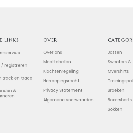
E LINKS
OVER
CATEGOR
Over ons
Jassen
tenservice
Maattabellen
Sweaters & 
 / registreren
Klachtenregeling
Overshirts
 track en trace
Herroepingsrecht
Trainingspa
Privacy Statement
Broeken
enden &
urneren
Algemene voorwaarden
Boxershorts
Sokken