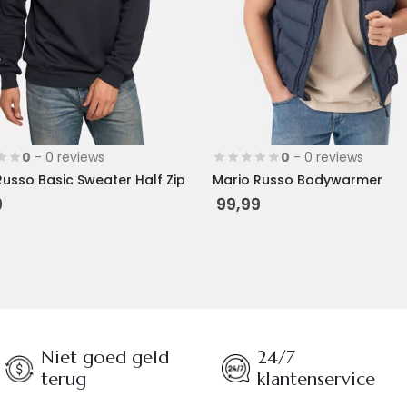
worden
op
de
tpagina
productpagina
0
- 0 reviews
0
- 0 reviews
Russo Basic Sweater Half Zip
Mario Russo Bodywarmer
9
99,99
Niet goed geld
24/7
terug
klantenservice