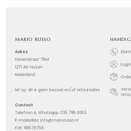
MARIO RUSSO
HANDIG
Adres
Klan
Havenstraat 76M
Login
1271 AG Huizen
Nederland
Order
Verz
let op: dit is geen bezoek en/of retouradres
reto
Contact
Telefoon & Whatsapp: 035 785 9353
E-mailadres: info@mariorusso.nl
KVK: 68579756