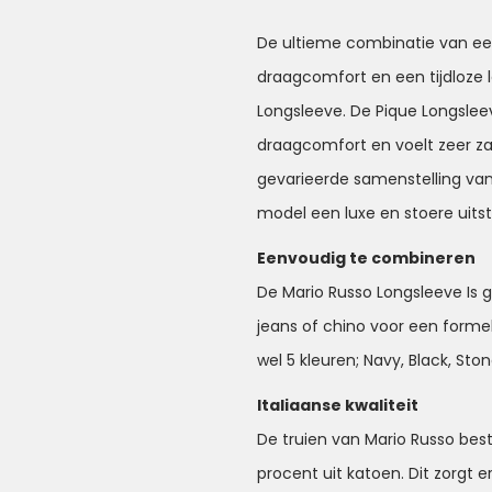
De ultieme combinatie van een
draagcomfort en een tijdloze lo
Longsleeve. De Pique Longsle
draagcomfort en voelt zeer z
gevarieerde samenstelling van
model een luxe en stoere uitstr
Eenvoudig te combineren
De Mario Russo Longsleeve Is g
jeans of chino voor een formele
wel 5 kleuren; Navy, Black, Sto
Italiaanse kwaliteit
De truien van Mario Russo best
procent uit katoen. Dit zorgt e