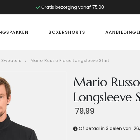
Gratis bezorging vanaf 75,00
INGSPAKKEN
BOXERSHORTS
AANBIEDINGE
& Sweaters
Mario Russo Pique Longsleeve Shirt
Mario Russo
Longsleeve S
79,99
Of betaal in 3 delen van
26