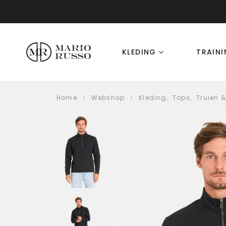
KLEDING
TRAIN
Home
Webshop
Kleding
,
Tops
,
Truien 