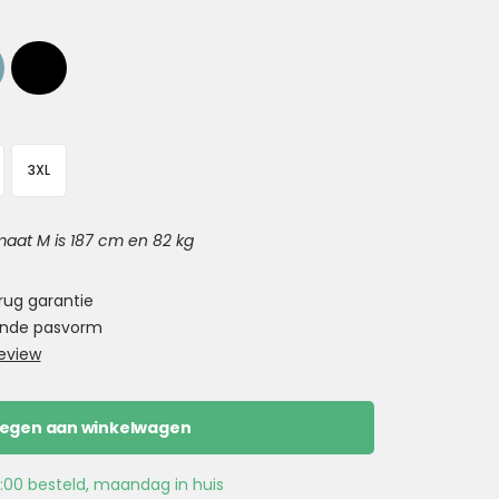
3XL
aat M is 187 cm en 82 kg
rug garantie
ekende pasvorm
eview
egen aan winkelwagen
:00 besteld, maandag in huis