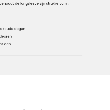
ehoudt de longsleeve zijn strakke vorm.
ns koude dagen
 kleuren
cht aan