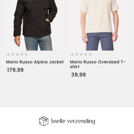
Deze
Deze
optie
optie
kan
kan
gekozen
gekozen
worden
worden
op
op
de
de
productpagina
productpagina
Mario Russo Alpina Jacket
Mario Russo Oversized T-
shirt
179,99
39,99
Snelle verzending