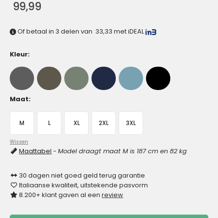
99,99
Of betaal in 3 delen van
33,33
met iDEAL
Kleur
Maat
M
L
XL
2XL
3XL
Wissen
Maattabel
-
Model draagt maat M is 187 cm en 82 kg
30 dagen niet goed geld terug garantie
Italiaanse kwaliteit, uitstekende pasvorm
8.200+ klant gaven al een
review