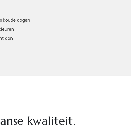
ns koude dagen
 kleuren
cht aan
aanse kwaliteit.