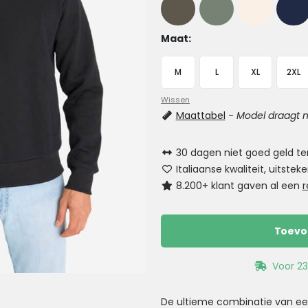
Maat
M
L
XL
2XL
Wissen
Maattabel
-
Model draagt m
30 dagen niet goed geld te
Italiaanse kwaliteit, uitst
8.200+ klant gaven al een
r
Toevo
Voor 23
De ultieme combinatie van een