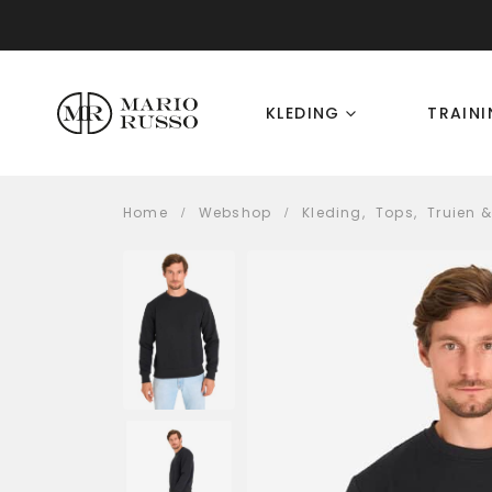
KLEDING
TRAIN
Home
Webshop
Kleding
,
Tops
,
Truien 