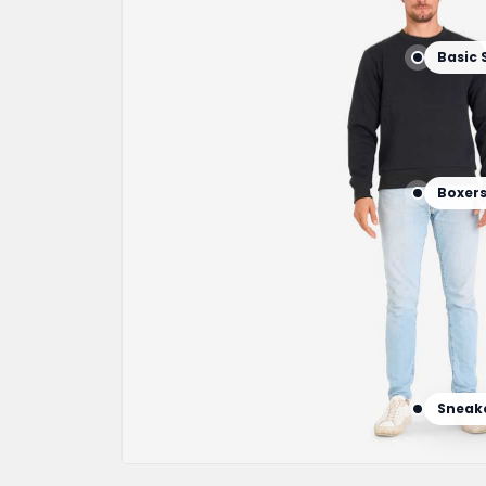
Basic 
Boxer
Sneak