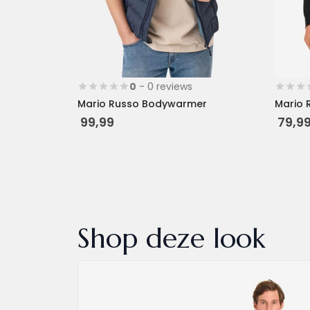
de
de
productpagina
produc
0
- 0 reviews
Mario Russo Bodywarmer
Mario 
99,99
79,9
Shop deze look