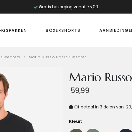
Gratis bezorging vanaf 75,00
INGSPAKKEN
BOXERSHORTS
AANBIEDINGE
& Sweaters
Mario Russo Basic Sweater
Mario Russo
59,99
Of betaal in 3 delen van
20
Kleur