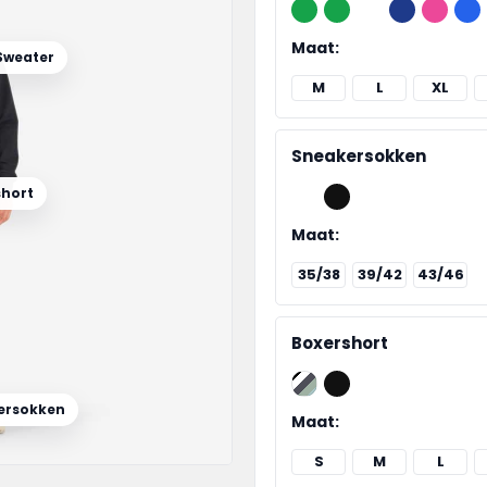
Maat:
Sweater
M
L
XL
Sneakersokken
short
Maat:
35/38
39/42
43/46
Boxershort
ersokken
Maat:
S
M
L