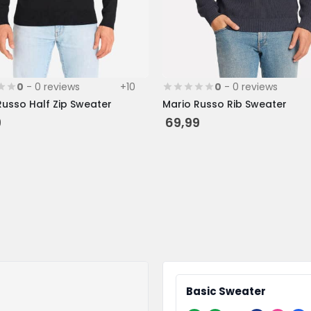
de
tpagina
productpagina
0
- 0 reviews
+10
0
- 0 reviews
Russo Half Zip Sweater
Mario Russo Rib Sweater
9
69,99
Basic Sweater