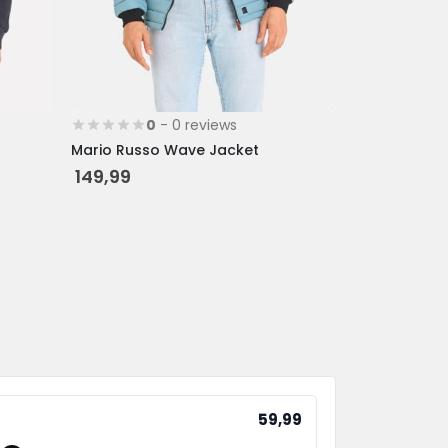
de
productpagina
0
- 0 reviews
Mario Russo Wave Jacket
149,99
59,99