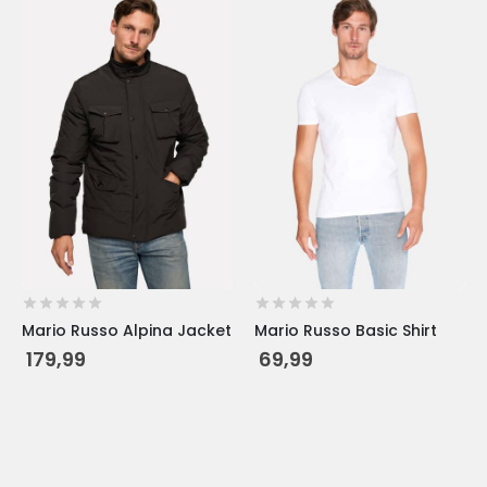
product
product
heeft
heeft
meerdere
meerdere
variaties.
variaties.
Deze
Deze
optie
optie
kan
kan
gekozen
gekozen
worden
worden
op
op
de
de
productpagina
productpagina
Mario Russo Alpina Jacket
Mario Russo Basic Shirt
179,99
69,99