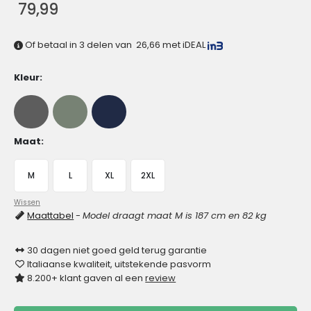
79,99
Of betaal in 3 delen van
26,66
met iDEAL
Kleur
Maat
M
L
XL
2XL
Wissen
Maattabel
-
Model draagt maat M is 187 cm en 82 kg
30 dagen niet goed geld terug garantie
Italiaanse kwaliteit, uitstekende pasvorm
8.200+ klant gaven al een
review