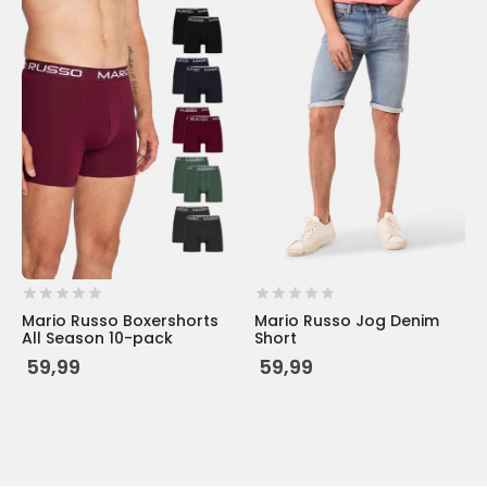
product
product
heeft
heeft
meerdere
meerdere
variaties.
variaties.
Deze
Deze
optie
optie
kan
kan
gekozen
gekozen
worden
worden
op
op
de
de
productpagina
productpagina
Mario Russo Boxershorts
Mario Russo Jog Denim
All Season 10-pack
Short
59,99
59,99