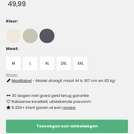
49,99
Kleur
Maat
M
L
XL
2XL
3XL
Wissen
Maattabel
-
Model draagt maat M is 187 cm en 82 kg
30 dagen niet goed geld terug garantie
Italiaanse kwaliteit, uitstekende pasvorm
8.200+ klant gaven al een
review
Toevoegen aan winkelwagen