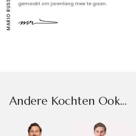
gemaakt om jarenlang mee te gaan.
Andere Kochten Ook...
Dit
Dit
product
product
heeft
heeft