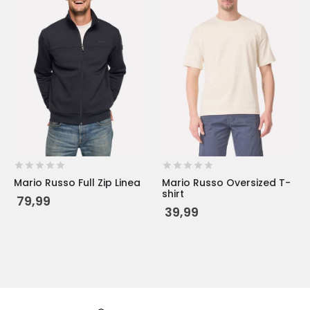
meerdere
meerdere
variaties.
variaties.
Deze
Deze
optie
optie
kan
kan
gekozen
gekozen
worden
worden
op
op
de
de
productpagina
productpagina
Mario Russo Full Zip Linea
Mario Russo Oversized T-
shirt
79,99
39,99