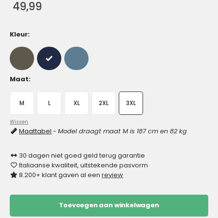
49,99
Kleur
Maat
M
L
XL
2XL
3XL
Wissen
Maattabel
-
Model draagt maat M is 187 cm en 82 kg
30 dagen niet goed geld terug garantie
Italiaanse kwaliteit, uitstekende pasvorm
8.200+ klant gaven al een
review
Toevoegen aan winkelwagen