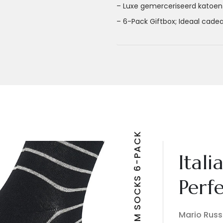
– Luxe gemerceriseerd katoen
– 6-Pack Giftbox; Ideaal cade
Itali
Perf
Mario Russo