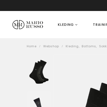
KLEDING
TRAIN
Home
Webshop
Kleding
,
Bottoms
,
Sok