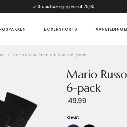
Gratis bezorging vanaf 75,00
INGSPAKKEN
BOXERSHORTS
AANBIEDINGE
ken
Mario Russo Premium Socks 6-pack
Mario Russ
6-pack
49,99
Kleur