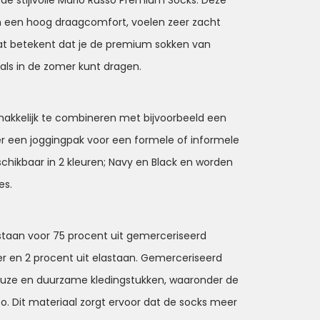
jn de stijlvolle Mario Russo Premium Socks. Deze
n een hoog draagcomfort, voelen zeer zacht
Dat betekent dat je de premium sokken van
 als in de zomer kunt dragen.
makkelijk te combineren met bijvoorbeeld een
der een joggingpak voor een formele of informele
schikbaar in 2 kleuren; Navy en Black en worden
es.
staan voor 75 procent uit gemerceriseerd
er en 2 procent uit elastaan. Gemerceriseerd
ueuze en duurzame kledingstukken, waaronder de
. Dit materiaal zorgt ervoor dat de socks meer