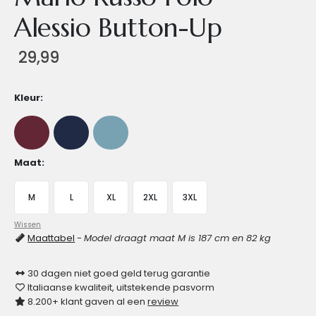
Alessio Button-Up
29,99
Kleur
Maat
M
L
XL
2XL
3XL
Wissen
Maattabel
-
Model draagt maat M is 187 cm en 82 kg
30 dagen niet goed geld terug garantie
Italiaanse kwaliteit, uitstekende pasvorm
8.200+ klant gaven al een
review